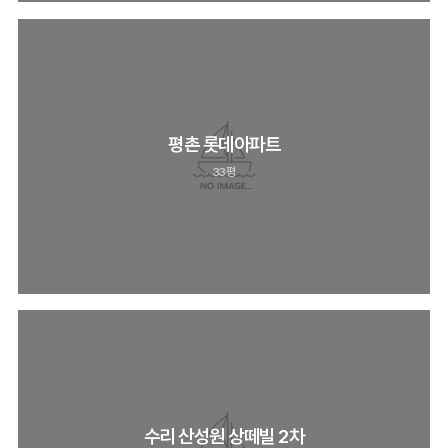
평촌 롯데아파트
33평
수리 산성원 상떼빌 2차