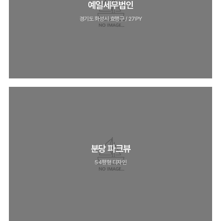
예일세무법인
경기도 화성시 효행구 / 27PY
분당 파크뷰
54평형 디자인